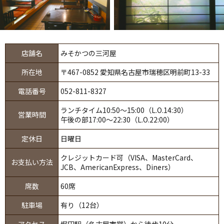
店舗名
みそかつの三河屋
所在地
〒467-0852 愛知県名古屋市瑞穂区明前町13-33
電話番号
052-811-8327
ランチタイム10:50～15:00（L.O.14:30）
営業時間
午後の部17:00～22:30（L.O.22:00）
定休日
日曜日
クレジットカード可（VISA、MasterCard、
お支払い方法
JCB、AmericanExpress、Diners）
席数
60席
駐車場
有り（12台）
アクセス
堀田駅（名古屋市営）から徒歩10分