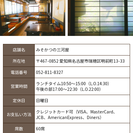
店舗名
みそかつの三河屋
所在地
〒467-0852 愛知県名古屋市瑞穂区明前町13-33
電話番号
052-811-8327
ランチタイム10:50～15:00（L.O.14:30）
営業時間
午後の部17:00～22:30（L.O.22:00）
定休日
日曜日
クレジットカード可（VISA、MasterCard、
お支払い方法
JCB、AmericanExpress、Diners）
席数
60席