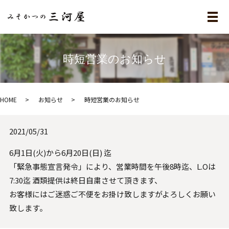
メ
時短営業のお知らせ
HOME
お知らせ
時短営業のお知らせ
2021/05/31
6月1日(火)から6月20日(日) 迄
「緊急事態宣言発令」により、営業時間を午後8時迄、L.Oは
7:30迄 酒類提供は終日自粛させて頂きます、
お客様にはご迷惑ご不便をお掛け致しますがよろしくお願い
致します。