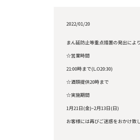
2022/01/20
まん延防止等重点措置の発出によ
☆営業時間
21:00
時まで
(L.O20:30)
☆酒類提供
20
時まで
☆実施期間
1
月
21
日
(
金
)~2
月
13
日
(
日
)
お客様には再びご迷惑をおかけ致